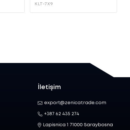
KLT-7X9
K
İletişim
export@zenicatrade.com
+387 62 435 274
Lapisnica 1 71000 Saraybosna