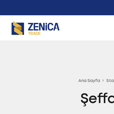
Ana Sayfa
Sta
Şeffa