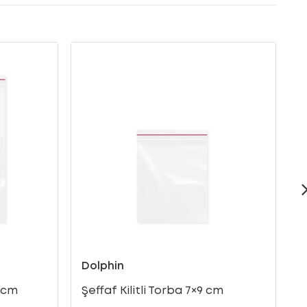
Dolphin
D
5 cm
Şeffaf Kilitli Torba 7×9 cm
Ş