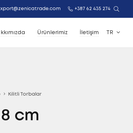
xport@zenicatrade.com
+387 62 435 274
kkımızda
Ürünlerimiz
İletişim
TR
e
Kilitli Torbalar
×18 cm