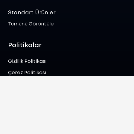
Standart Ürünler
Tümünü Görüntüle
Politikalar
Gizlilik Politikası
Çerez Politikası
İletişim
export@zenicatrade.com
+387 62 435 274
Lapisnica 1 71000 Saraybosna Bosna Hersek