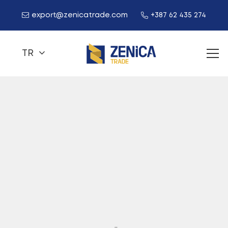
export@zenicatrade.com
+387 62 435 274
TR