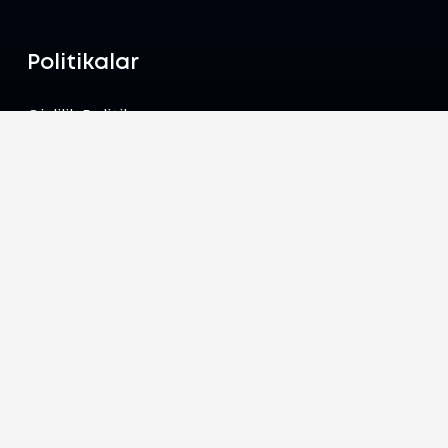
Politikalar
Gizlilik Politikası
Çerez Politikası
İletişim
export@zenicatrade.com
+387 62 435 274
Lapisnica 1 71000 Saraybosna Bosna Hersek
Tüm hakları saklıdır. © 2024 – Zenica Trade