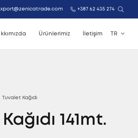
xport@zenicatrade.com
+387 62 435 274
kkımızda
Ürünlerimiz
İletişim
TR
Tuvalet Kağıdı
Kağıdı 141mt.