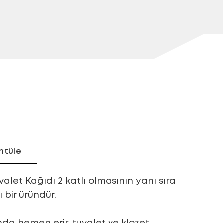
ntüle
valet Kağıdı 2 katlı olmasının yanı sıra
 bir üründür.
nda hemen erir, tuvalet ve klozet