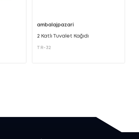
ambalajpazari
B
2 Katlı Tuvalet Kağıdı
U
K
TR-32
1