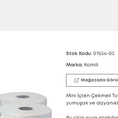
Stok Kodu:
07634-03
Marka:
Komili
Mağazada Görü
Mini İçten Çekmeli Tu
yumuşak ve dayanıklı
Bu ürün suya atıldığı