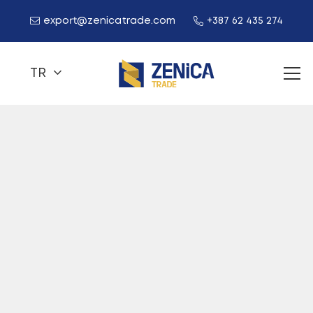
export@zenicatrade.com
+387 62 435 274
TR