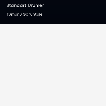
Standart Ürünler
Tümünü Görüntüle
Politikalar
Gizlilik Politikası
Çerez Politikası
İletişim
export@zenicatrade.com
+387 62 435 274
Lapisnica 1 71000 Saraybosna Bosna Hersek