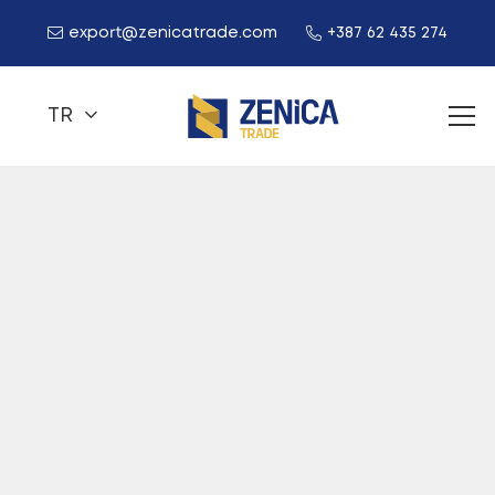
export@zenicatrade.com
+387 62 435 274
TR