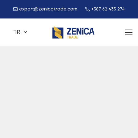
export@zenicatrade.com
+387 62 435 274
TR