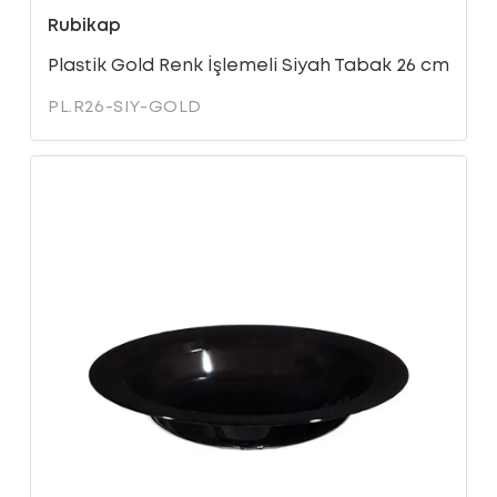
Rubikap
Plastik Gold Renk İşlemeli Siyah Tabak 26 cm
PL.R26-SIY-GOLD