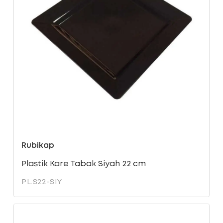
Rubikap
Plastik Kare Tabak Siyah 22 cm
PL.S22-SIY