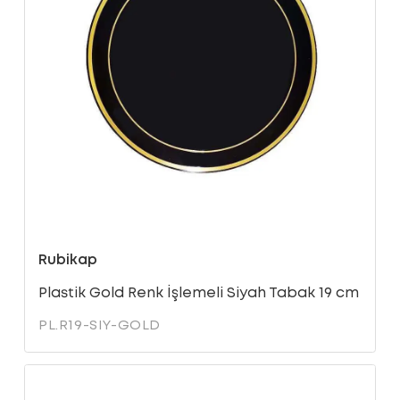
Rubikap
Plastik Gold Renk İşlemeli Siyah Tabak 19 cm
PL.R19-SIY-GOLD