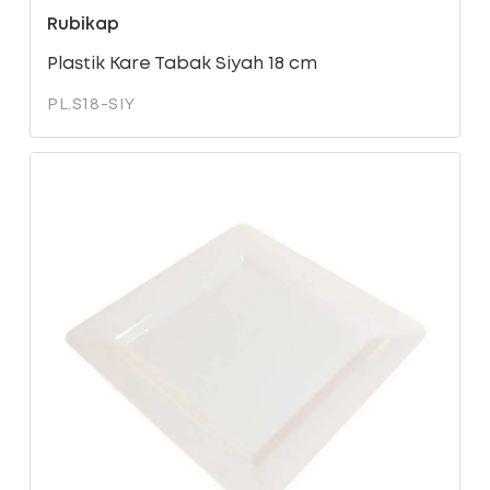
Rubikap
Plastik Kare Tabak Siyah 18 cm
PL.S18-SIY